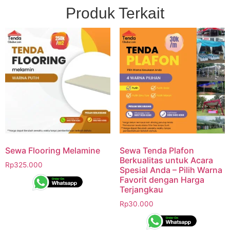
Produk Terkait
Sewa Flooring Melamine
Sewa Tenda Plafon
Berkualitas untuk Acara
Rp
325.000
Spesial Anda – Pilih Warna
Favorit dengan Harga
Terjangkau
Rp
30.000