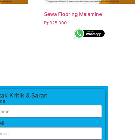
Sewa Flooring Melamine
Rp
325.000
ak Kritik & Saran
me
il