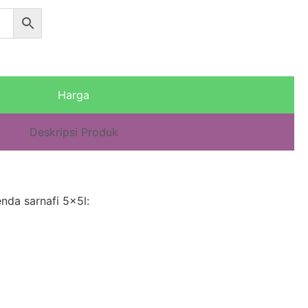
Harga
Deskripsi Produk
nda sarnafi 5x5l: