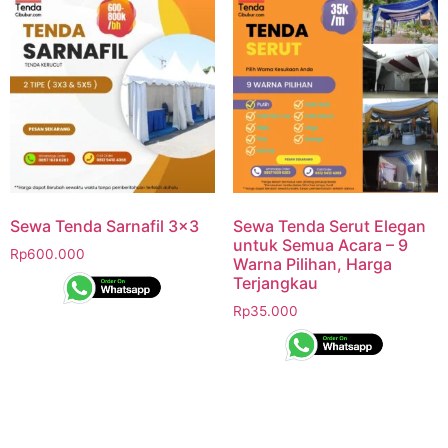
Sewa Tenda Sarnafil 3×3
Sewa Tenda Serut Elegan
untuk Semua Acara – 9
Rp
600.000
Warna Pilihan, Harga
Terjangkau
Rp
35.000