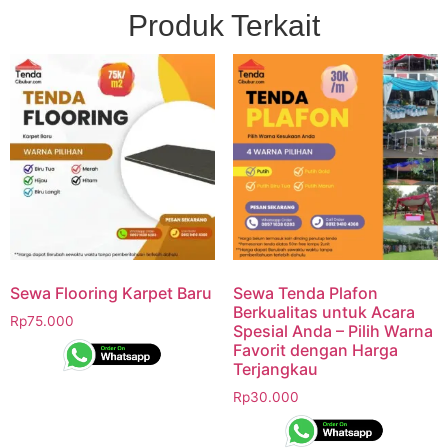
Produk Terkait
Sewa Flooring Karpet Baru
Sewa Tenda Plafon
Berkualitas untuk Acara
Rp
75.000
Spesial Anda – Pilih Warna
Favorit dengan Harga
Terjangkau
Rp
30.000