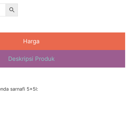
Harga
Deskripsi Produk
nda sarnafi 5x5l: