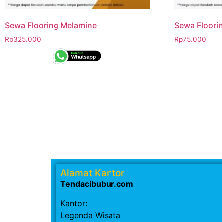
Sewa Flooring Melamine
Sewa Floori
Rp
325.000
Rp
75.000
Alamat Kantor
Tendacibubur.com
Kantor:
Legenda Wisata