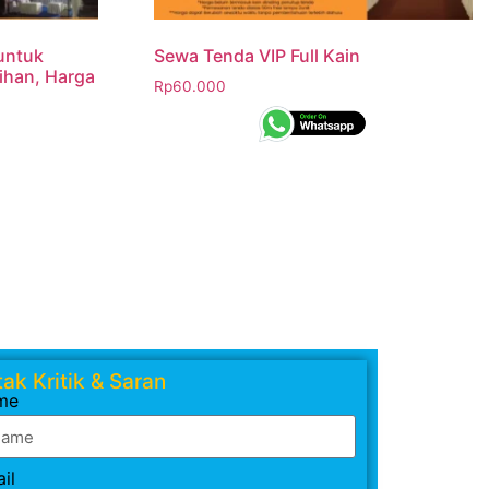
untuk
Sewa Tenda VIP Full Kain
ihan, Harga
Rp
60.000
ak Kritik & Saran
me
il