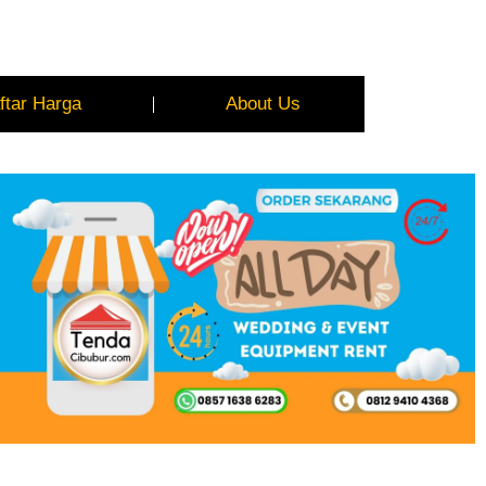
ftar Harga
About Us