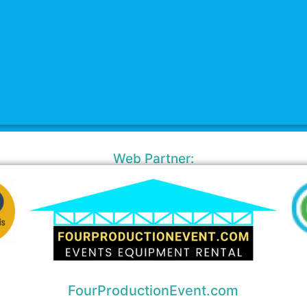
Web Partner:
FourProductionEvent.com