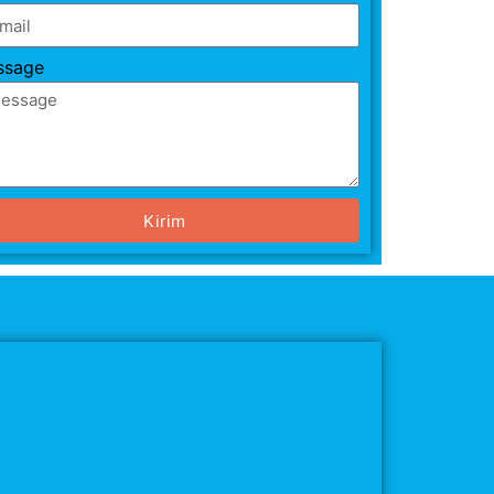
ssage
Kirim