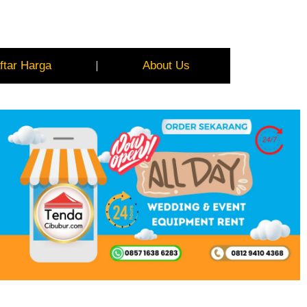
ftar Harga
About Us