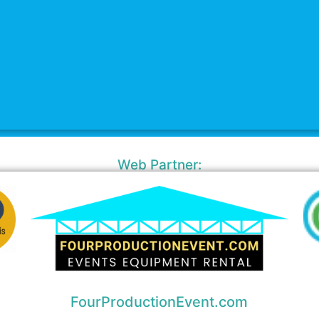
Web Partner:
FourProductionEvent.com