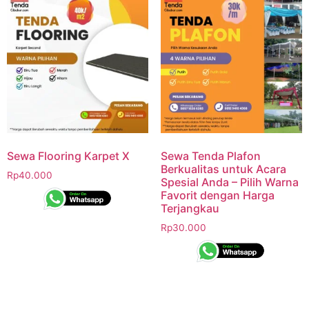
Sewa Flooring Karpet X
Sewa Tenda Plafon
Berkualitas untuk Acara
Rp
40.000
Spesial Anda – Pilih Warna
Favorit dengan Harga
Terjangkau
Rp
30.000