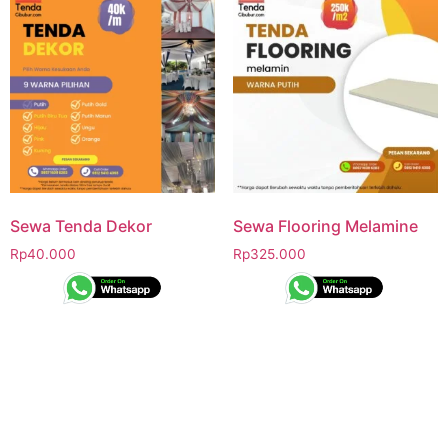
Sewa Tenda Dekor
Sewa Flooring Melamine
Rp
40.000
Rp
325.000