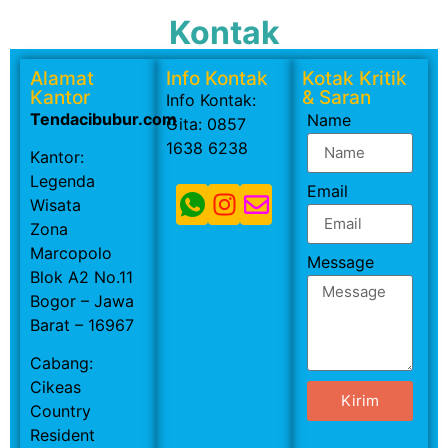
Kontak
Alamat
Info Kontak
Kotak Kritik
Kantor
& Saran
Info Kontak:
Tendacibubur.com
Name
Gita: 0857
1638 6238
Kantor:
Legenda
Email
Wisata
Zona
Marcopolo
Message
Blok A2 No.11
Bogor – Jawa
Barat – 16967
Cabang:
Cikeas
Kirim
Country
Resident