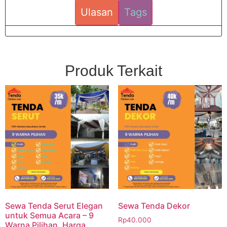
Ulasan
Tags
Produk Terkait
Sewa Tenda Serut Elegan
Sewa Tenda Dekor
untuk Semua Acara – 9
Rp
40.000
Warna Pilihan, Harga