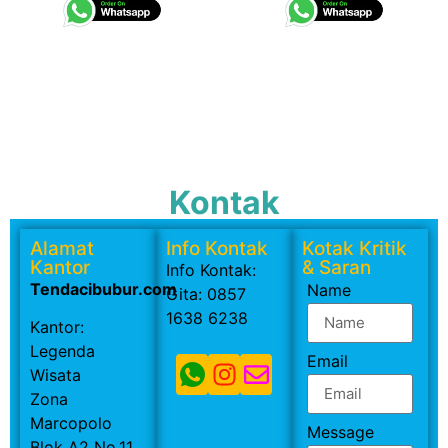
Kontak
Alamat
Info Kontak
Kotak Kritik
Kantor
& Saran
Info Kontak:
Tendacibubur.com
Name
Gita: 0857
1638 6238
Kantor:
Legenda
Email
Wisata
Zona
Marcopolo
Message
Blok A2 No.11