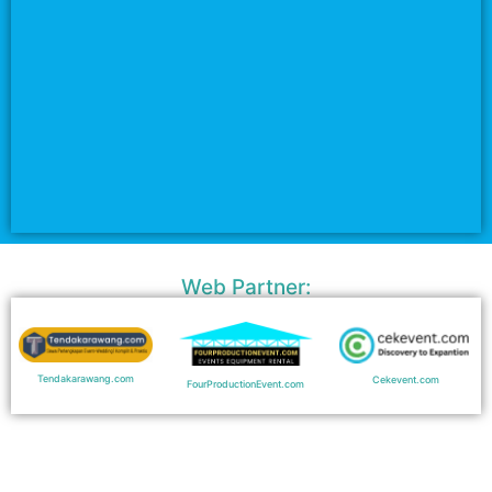
Web Partner:
Tendakarawang.com
Cekevent.com
FourProductionEvent.com