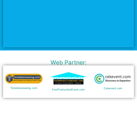
Web Partner:
Tendakarawang.com
Cekevent.com
FourProductionEvent.com