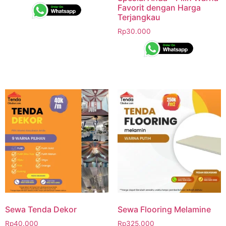
Favorit dengan Harga
Terjangkau
Rp
30.000
Sewa Tenda Dekor
Sewa Flooring Melamine
Rp
40.000
Rp
325.000