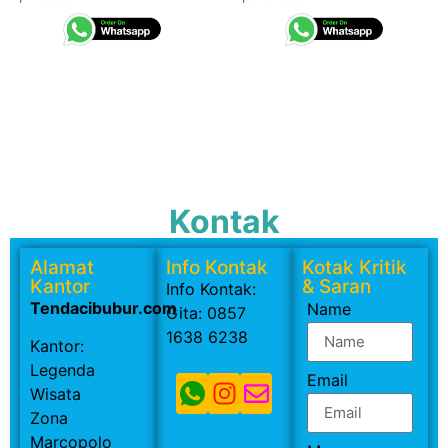
Kontak
Alamat
Info Kontak
Kotak Kritik
Kantor
& Saran
Info Kontak:
Tendacibubur.com
Name
Gita: 0857
1638 6238
Kantor:
Legenda
Email
Wisata
Zona
Marcopolo