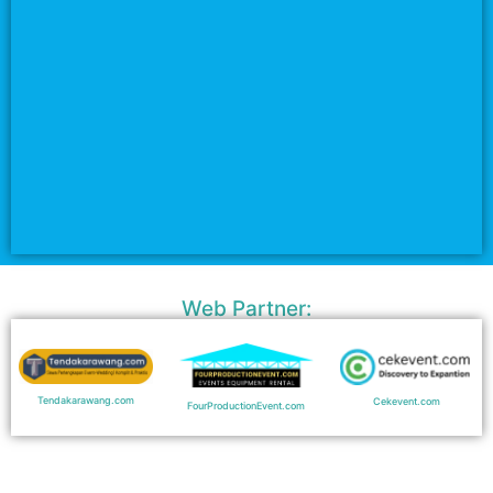
Web Partner:
Tendakarawang.com
Cekevent.com
FourProductionEvent.com