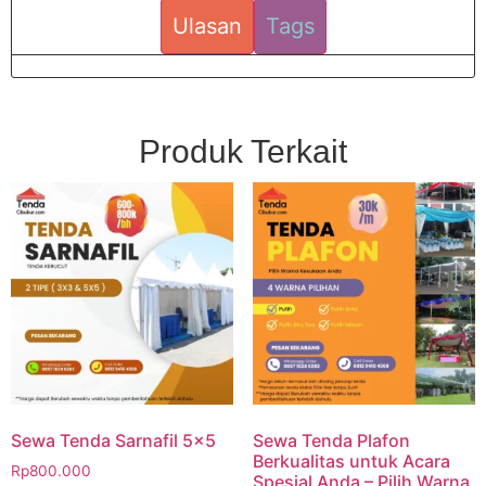
Ulasan
Tags
Produk Terkait
Sewa Tenda Sarnafil 5×5
Sewa Tenda Plafon
Berkualitas untuk Acara
Rp
800.000
Spesial Anda – Pilih Warna