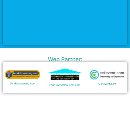
Web Partner:
Tendakarawang.com
Cekevent.com
FourProductionEvent.com