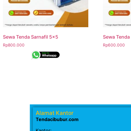
Sewa Tenda Sarnafil 5×5
Sewa Tenda 
Rp
800.000
Rp
600.000
Alamat Kantor
Tendacibubur.com
Kantor: