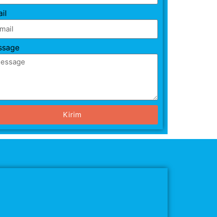
il
ssage
Kirim