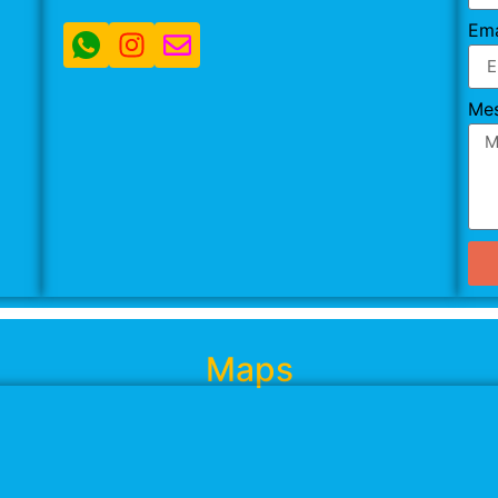
Ema
Me
Maps