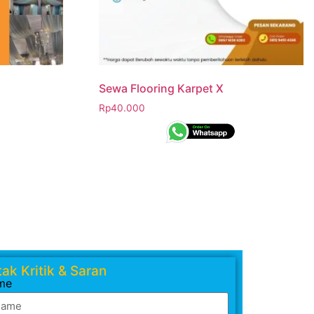
Sewa Flooring Karpet X
Rp
40.000
ak Kritik & Saran
me