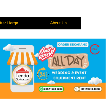
ftar Harga
About Us