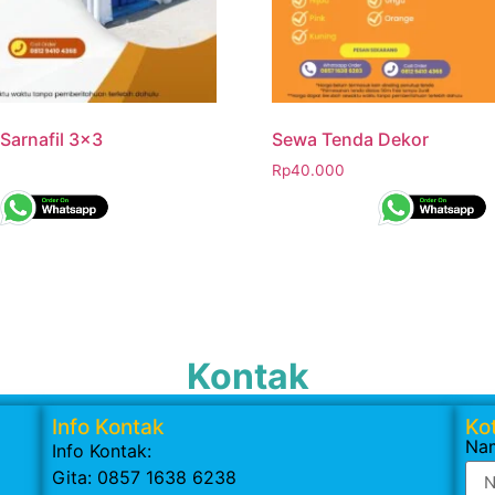
Sarnafil 3×3
Sewa Tenda Dekor
Rp
40.000
Kontak
Info Kontak
Kot
Na
Info Kontak:
Gita: 0857 1638 6238