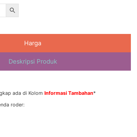
Harga
Deskripsi Produk
ngkap ada di Kolom
Informasi Tambahan
*
enda roder: