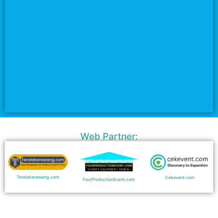
Web Partner:
Tendakarawang.com
Cekevent.com
FourProductionEvent.com