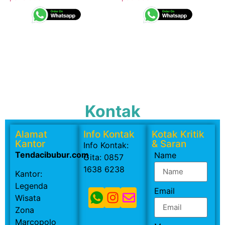
Kontak
Alamat
Info Kontak
Kotak Kritik
Kantor
& Saran
Info Kontak:
Tendacibubur.com
Name
Gita: 0857
1638 6238
Kantor:
Legenda
Email
Wisata
Zona
Marcopolo