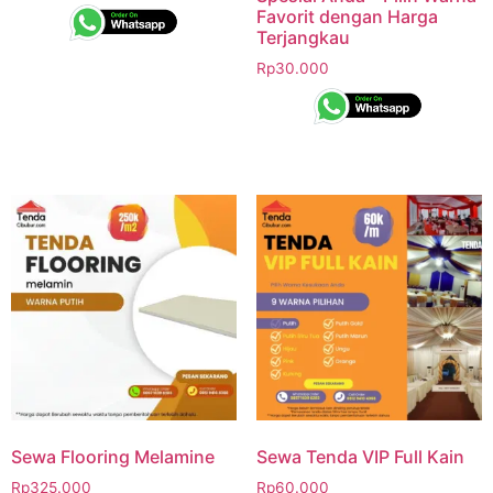
Favorit dengan Harga
Terjangkau
Rp
30.000
Sewa Flooring Melamine
Sewa Tenda VIP Full Kain
Rp
325.000
Rp
60.000