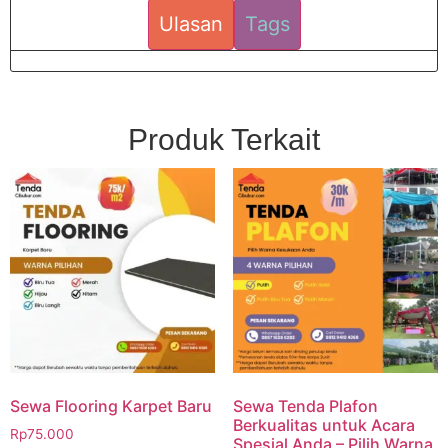
Ulasan
Tags
Produk Terkait
Sewa Flooring Karpet Baru
Sewa Tenda Plafon
Berkualitas untuk Acara
Rp
75.000
Spesial Anda – Pilih Warna