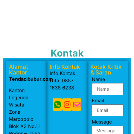
Kontak
Alamat
Info Kontak
Kotak Kritik
Kantor
& Saran
Info Kontak:
Tendacibubur.com
Name
Gita: 0857
1638 6238
Kantor:
Legenda
Email
Wisata
Zona
Marcopolo
Message
Blok A2 No.11
Bogor – Jawa