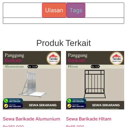
Ulasan
Tags
Produk Terkait
Sewa Barikade Alumunium
Sewa Barikade HItam
Rp
350.000
Rp
55.000