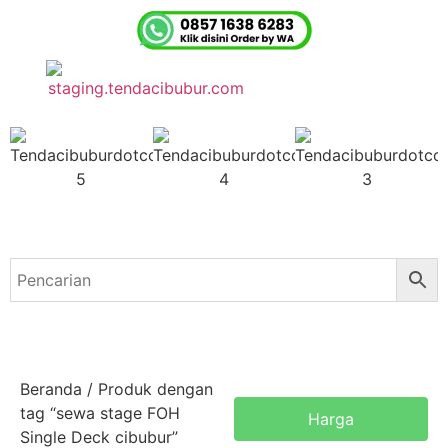
Beranda
/ Produk dengan
tag “sewa stage FOH
Harga
Single Deck cibubur”