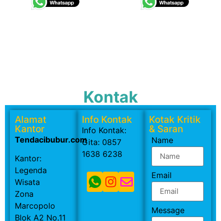
Kontak
Alamat
Info Kontak
Kotak Kritik
Kantor
& Saran
Info Kontak:
Tendacibubur.com
Name
Gita: 0857
1638 6238
Kantor:
Legenda
Email
Wisata
Zona
Marcopolo
Message
Blok A2 No.11