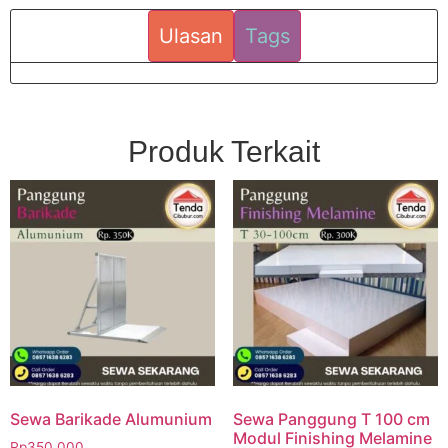
Ulasan
Tags
Produk Terkait
Sewa Barikade Alumunium
Sewa Panggung T 100 cm
Modul Finishing Melamine
Rp
350.000