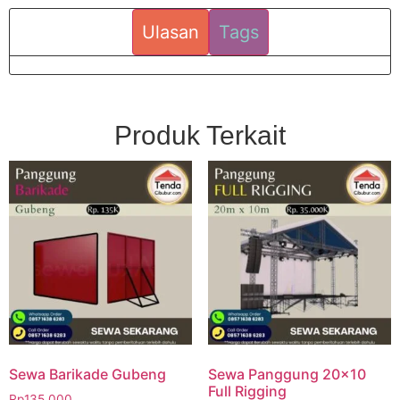
Ulasan
Tags
Produk Terkait
Sewa Barikade Gubeng
Sewa Panggung 20×10
Full Rigging
Rp
135.000