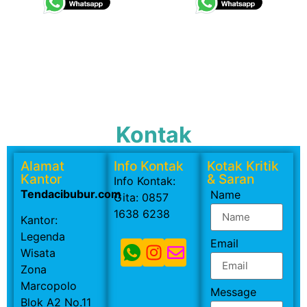
Kontak
Alamat
Info Kontak
Kotak Kritik
Kantor
& Saran
Info Kontak:
Tendacibubur.com
Name
Gita: 0857
1638 6238
Kantor:
Legenda
Email
Wisata
Zona
Marcopolo
Message
Blok A2 No.11