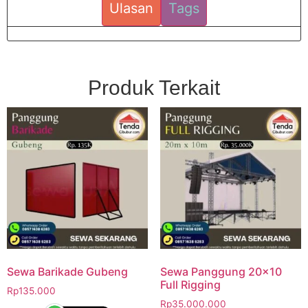
Ulasan
Tags
Produk Terkait
Sewa Barikade Gubeng
Sewa Panggung 20×10
Full Rigging
Rp
135.000
Rp
35.000.000