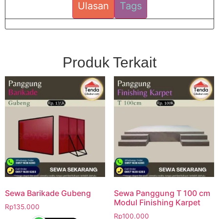
Ulasan
Tags
Produk Terkait
Sewa Barikade Gubeng
Sewa Panggung T 100 cm
Modul Finishing Karpet
Rp
135.000
Rp
100.000