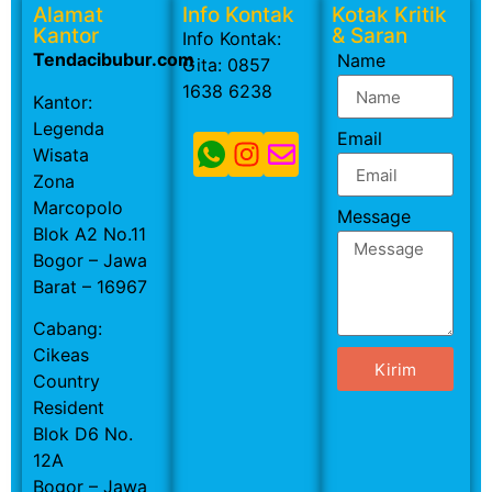
Alamat
Info Kontak
Kotak Kritik
Kantor
& Saran
Info Kontak:
Tendacibubur.com
Name
Gita: 0857
1638 6238
Kantor:
Legenda
Email
Wisata
Zona
Marcopolo
Message
Blok A2 No.11
Bogor – Jawa
Barat – 16967
Cabang:
Cikeas
Kirim
Country
Resident
Blok D6 No.
12A
Bogor – Jawa