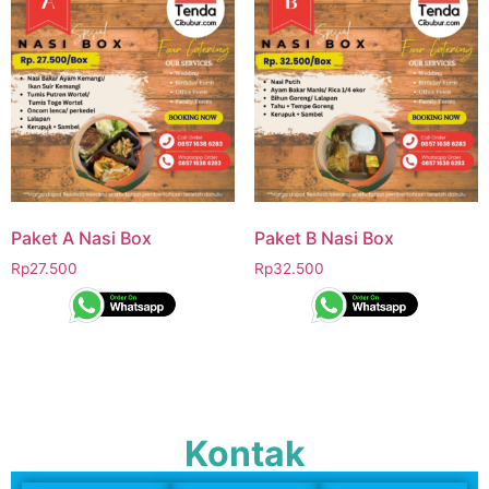
Paket A Nasi Box
Paket B Nasi Box
Rp
27.500
Rp
32.500
Kontak