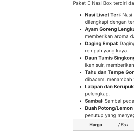
Paket E Nasi Box terdiri 
Nasi Liwet Teri
: Nas
dilengkapi dengan ter
Ayam Goreng Lengk
memberikan aroma da
Daging Empal
: Dagi
rempah yang kaya.
Daun Tumis Singkong
ikan suir, memberikan
Tahu dan Tempe Go
dibacem, menambah v
Lalapan dan Kerupuk
pelengkap.
Sambal
: Sambal peda
Buah Potong/Lemon
penutup yang menyeg
Harga
/ Box