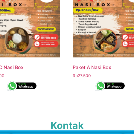
C Nasi Box
Paket A Nasi Box
00
Rp
27.500
Kontak