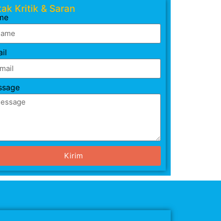
ak Kritik & Saran
me
il
ssage
Kirim