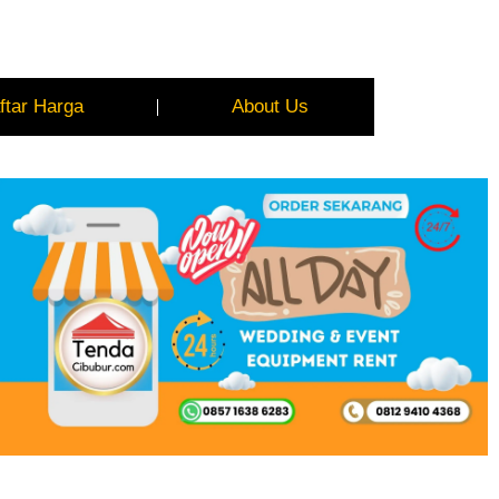
ftar Harga
About Us