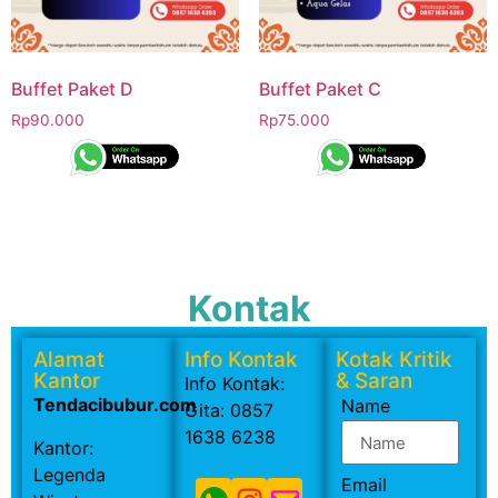
Buffet Paket D
Buffet Paket C
Rp
90.000
Rp
75.000
Kontak
Alamat
Info Kontak
Kotak Kritik
Kantor
& Saran
Info Kontak:
Tendacibubur.com
Name
Gita: 0857
1638 6238
Kantor:
Legenda
Email