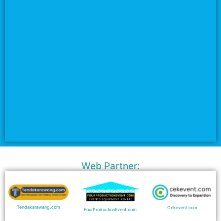
Web Partner:
Tendakarawang.com
Cekevent.com
FourProductionEvent.com