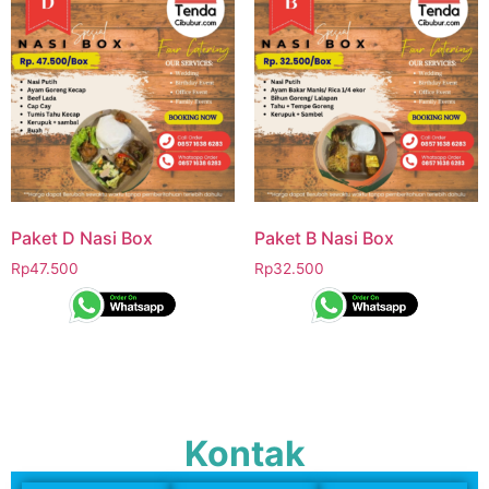
Paket D Nasi Box
Paket B Nasi Box
Rp
47.500
Rp
32.500
Kontak