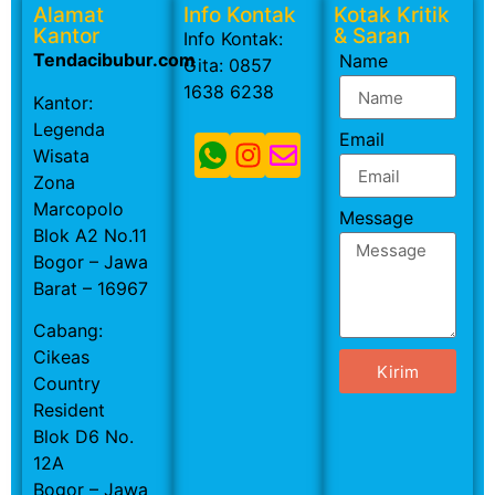
Alamat
Info Kontak
Kotak Kritik
Kantor
& Saran
Info Kontak:
Tendacibubur.com
Name
Gita: 0857
1638 6238
Kantor:
Legenda
Email
Wisata
Zona
Marcopolo
Message
Blok A2 No.11
Bogor – Jawa
Barat – 16967
Cabang:
Cikeas
Kirim
Country
Resident
Blok D6 No.
12A
Bogor – Jawa