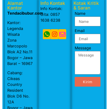
Alamat
Info Kontak
Kotak Kritik
Kantor
& Saran
Info Kontak:
Tendacibubur.com
Name
Gita: 0857
1638 6238
Kantor:
Legenda
Email
Wisata
Zona
Marcopolo
Message
Blok A2 No.11
Bogor – Jawa
Barat – 16967
Cabang:
Cikeas
Kirim
Country
Resident
Blok D6 No.
12A
Bogor – Jawa