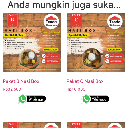
Anda mungkin juga suka…
Paket B Nasi Box
Paket C Nasi Box
Rp
32.500
Rp
40.000