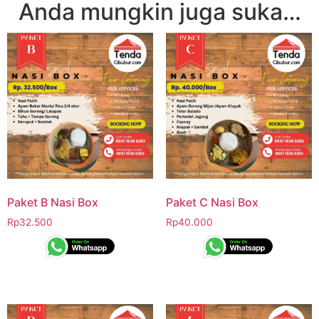
Anda mungkin juga suka…
Paket B Nasi Box
Paket C Nasi Box
Rp
32.500
Rp
40.000