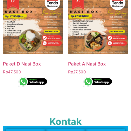
Paket D Nasi Box
Paket A Nasi Box
Rp
47.500
Rp
27.500
Kontak