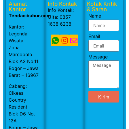
Alamat
Info Kontak
Kotak Kritik
Kantor
& Saran
Info Kontak:
Tendacibubur.com
Name
Gita: 0857
1638 6238
Kantor:
Legenda
Email
Wisata
Zona
Marcopolo
Message
Blok A2 No.11
Bogor – Jawa
Barat – 16967
Cabang:
Cikeas
Kirim
Country
Resident
Blok D6 No.
12A
Bogor – Jawa