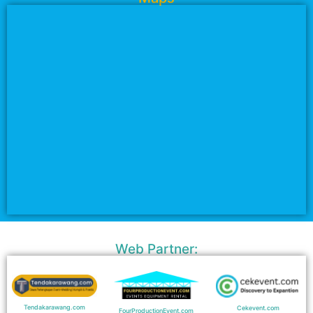
Web Partner:
Tendakarawang.com
Cekevent.com
FourProductionEvent.com