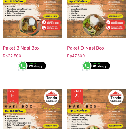
Paket B Nasi Box
Paket D Nasi Box
Rp
32.500
Rp
47.500