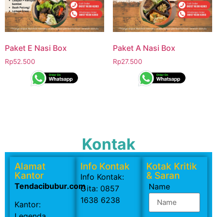
Paket E Nasi Box
Paket A Nasi Box
Rp
52.500
Rp
27.500
Kontak
Alamat
Info Kontak
Kotak Kritik
Kantor
& Saran
Info Kontak:
Tendacibubur.com
Name
Gita: 0857
1638 6238
Kantor:
Legenda