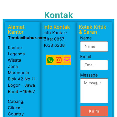
Kontak
Alamat
Info Kontak
Kotak Kritik
Kantor
& Saran
Info Kontak:
Tendacibubur.com
Name
Gita: 0857
1638 6238
Kantor:
Legenda
Email
Wisata
Zona
Marcopolo
Message
Blok A2 No.11
Bogor – Jawa
Barat – 16967
Cabang:
Cikeas
Kirim
Country