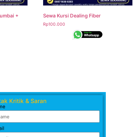
Rumbai +
Sewa Kursi Dealing Fiber
Rp
100.000
ak Kritik & Saran
me
il