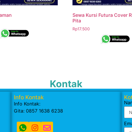
Taman
Sewa Kursi Futura Cover 
Pita
Rp
17.500
Kontak
Info Kontak
Kot
Na
Info Kontak:
Gita: 0857 1638 6238
Ema