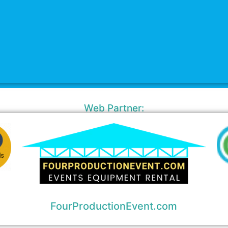
Web Partner:
FourProductionEvent.com