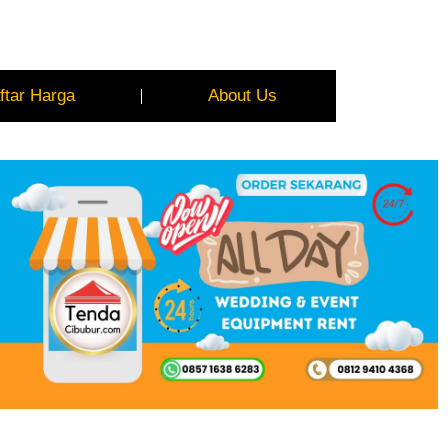
ftar Harga
About Us