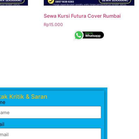
Sewa Kursi Futura Cover Rumbai
Rp
15.000
ak Kritik & Saran
me
il