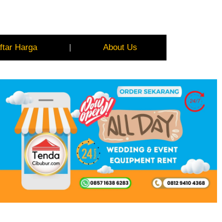
ftar Harga
About Us