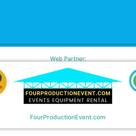
Web Partner:
FourProductionEvent.com