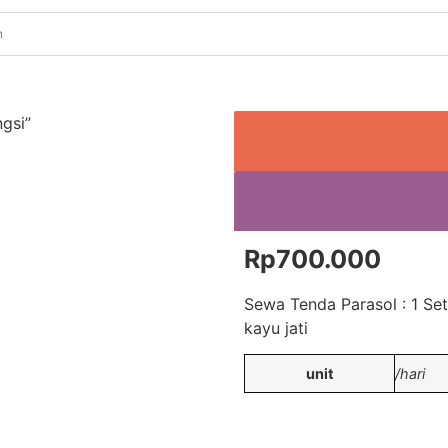
gsi”
Rp
700.000
Sewa Tenda Parasol : 1 Set
kayu jati
unit
/hari