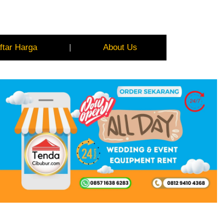
ftar Harga
About Us