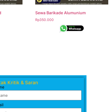
d
Sewa Barikade Alumunium
Rp
350.000
ak Kritik & Saran
me
il