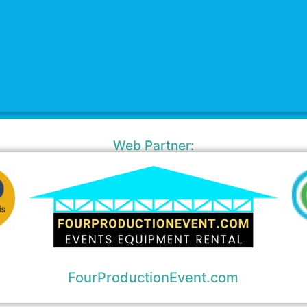
Web Partner:
FourProductionEvent.com