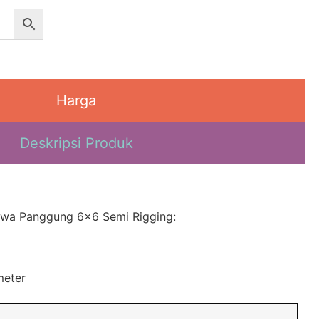
Harga
Deskripsi Produk
Sewa Panggung 6×6 Semi Rigging:
meter