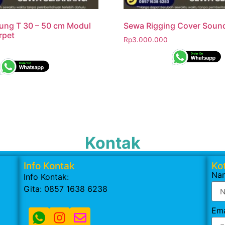
ng T 30 – 50 cm Modul
Sewa Rigging Cover Soun
rpet
Rp
3.000.000
Kontak
Info Kontak
Kot
Na
Info Kontak:
Gita: 0857 1638 6238
Ema