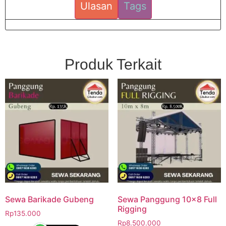
Ulasan
Tags
Produk Terkait
Sewa Barikade Gubeng
Sewa Panggung 10×8 Full
Rigging
Rp
135.000
Rp
8.500.000