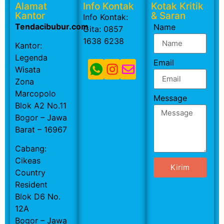
Alamat
Info Kontak
Kotak Kritik
Kantor
& Saran
Info Kontak:
Tendacibubur.com
Name
Gita: 0857
1638 6238
Kantor:
Legenda
Email
Wisata
Zona
Marcopolo
Message
Blok A2 No.11
Bogor – Jawa
Barat – 16967
Cabang:
Cikeas
Kirim
Country
Resident
Blok D6 No.
12A
Bogor – Jawa