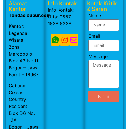
Alamat
Info Kontak
Kotak Kritik
Kantor
& Saran
Info Kontak:
Tendacibubur.com
Name
Gita: 0857
1638 6238
Kantor:
Legenda
Email
Wisata
Zona
Marcopolo
Message
Blok A2 No.11
Bogor – Jawa
Barat – 16967
Cabang:
Cikeas
Kirim
Country
Resident
Blok D6 No.
12A
Bogor – Jawa