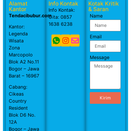
Alamat
Info Kontak
Kotak Kritik
Kantor
& Saran
Info Kontak:
Tendacibubur.com
Name
Gita: 0857
1638 6238
Kantor:
Legenda
Email
Wisata
Zona
Marcopolo
Message
Blok A2 No.11
Bogor – Jawa
Barat – 16967
Cabang:
Cikeas
Kirim
Country
Resident
Blok D6 No.
12A
Bogor – Jawa