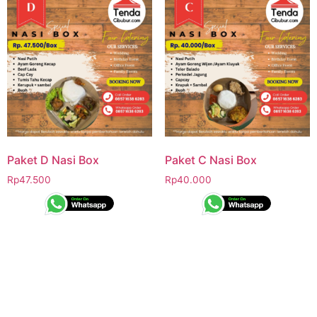
Paket D Nasi Box
Paket C Nasi Box
Rp
47.500
Rp
40.000