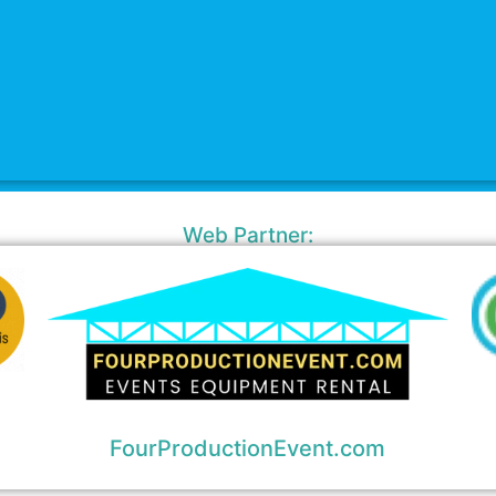
Web Partner:
FourProductionEvent.com