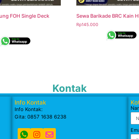
ung FOH Single Deck
Sewa Barikade BRC Kain H
Rp
145.000
Kontak
Info Kontak
Kot
Na
Info Kontak:
Gita: 0857 1638 6238
Ema