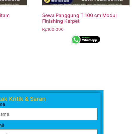
itam
Sewa Panggung T 100 cm Modul
Finishing Karpet
Rp
100.000
ak Kritik & Saran
me
il