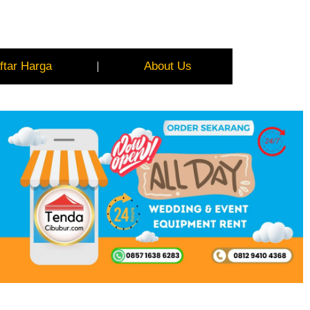
ftar Harga
About Us