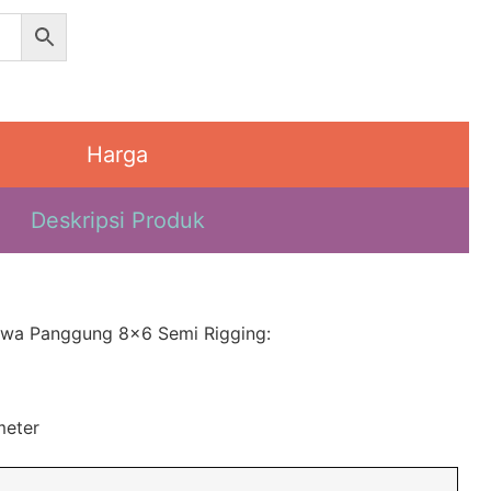
Harga
Deskripsi Produk
Sewa Panggung 8×6 Semi Rigging:
meter