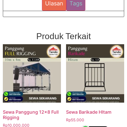
Ulasan
Tags
Produk Terkait
Sewa Panggung 12×8 Full
Sewa Barikade HItam
Rigging
Rp
55.000
Rp
10.000.000