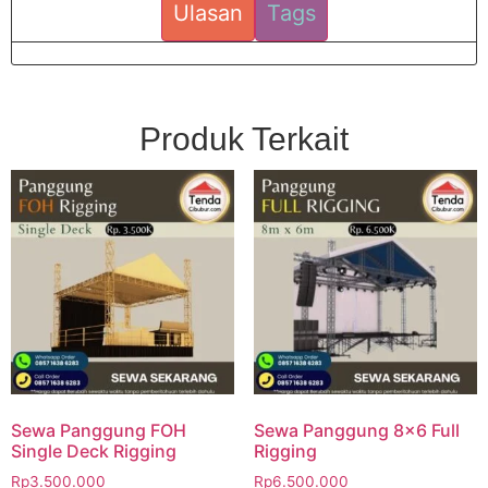
Ulasan
Tags
Produk Terkait
Sewa Panggung FOH
Sewa Panggung 8×6 Full
Single Deck Rigging
Rigging
Rp
3.500.000
Rp
6.500.000