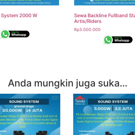
 System 2000 W
Sewa Backline Fullband S
Artis/Riders
Rp
3.000.000
Anda mungkin juga suka…