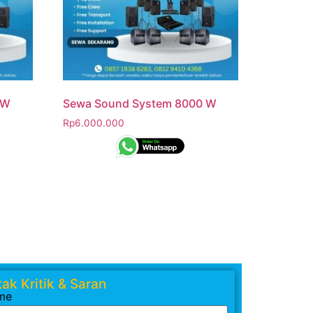
 W
Sewa Sound System 8000 W
Rp
6.000.000
ak Kritik & Saran
me