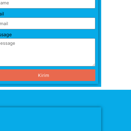
il
ssage
Kirim