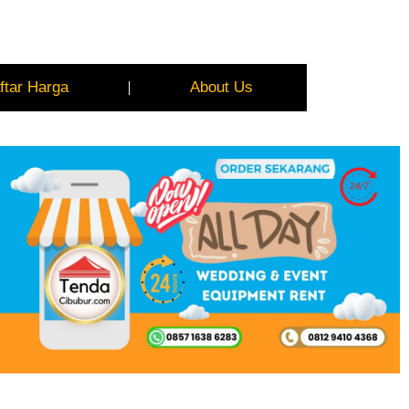
ftar Harga
About Us