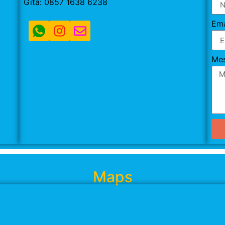
Gita: 0857 1638 6238
Ema
Me
Maps