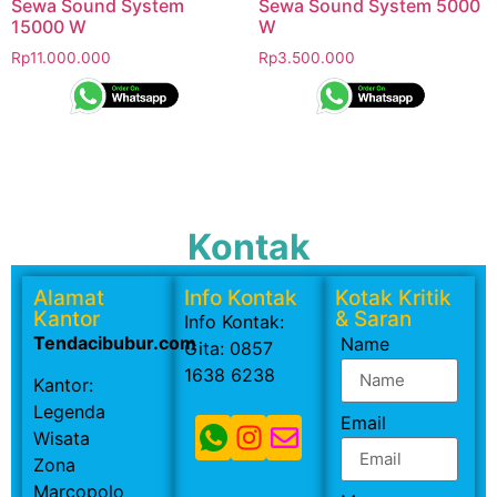
Sewa Sound System
Sewa Sound System 5000
15000 W
W
Rp
11.000.000
Rp
3.500.000
Kontak
Alamat
Info Kontak
Kotak Kritik
Kantor
& Saran
Info Kontak:
Tendacibubur.com
Name
Gita: 0857
1638 6238
Kantor:
Legenda
Email
Wisata
Zona
Marcopolo