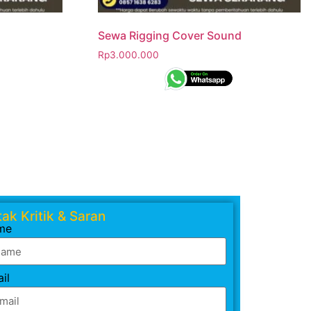
Sewa Rigging Cover Sound
Rp
3.000.000
ak Kritik & Saran
me
il