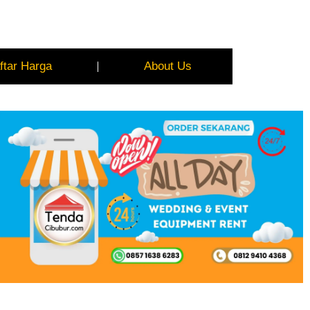
ftar Harga
About Us