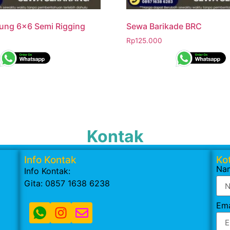
ung 6×6 Semi Rigging
Sewa Barikade BRC
Rp
125.000
Kontak
Info Kontak
Kot
Na
Info Kontak:
Gita: 0857 1638 6238
Ema