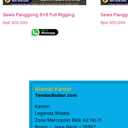
Sewa Panggung 8×6 Full Rigging
Sewa Pangg
Rp
6.500.000
Rp
4.500.000
Alamat Kantor
Tendacibubur.com
Kantor:
Legenda Wisata
Zona Marcopolo Blok A2 No.11
Bogor – Jawa Barat – 16967