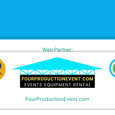
Web Partner:
FourProductionEvent.com