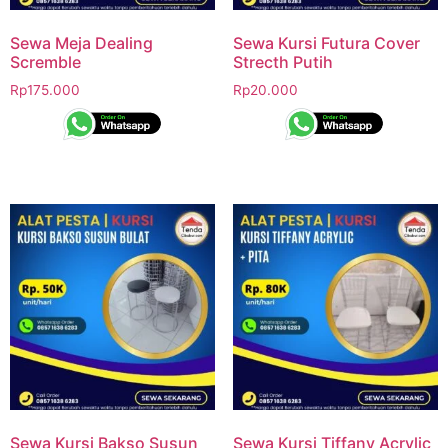
Sewa Meja Dealing
Sewa Kursi Futura Cover
Scremble
Strecth Putih
Rp
175.000
Rp
20.000
Sewa Kursi Bakso Susun
Sewa Kursi Tiffany Acrylic