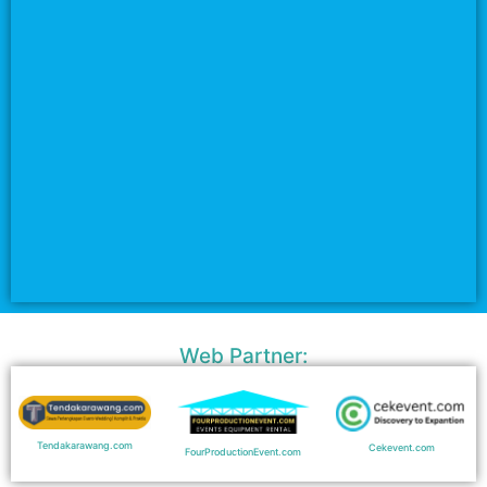
Web Partner:
Tendakarawang.com
Cekevent.com
FourProductionEvent.com