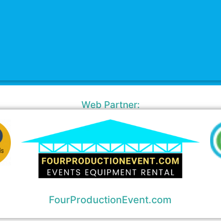
Web Partner:
FourProductionEvent.com