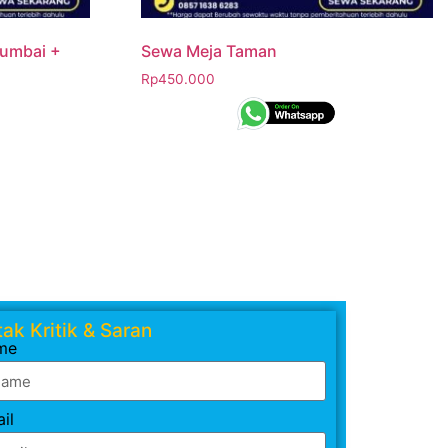
Rumbai +
Sewa Meja Taman
Rp
450.000
ak Kritik & Saran
me
il