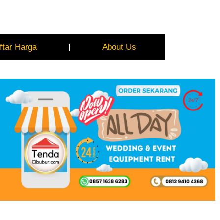
ftar Harga
About Us