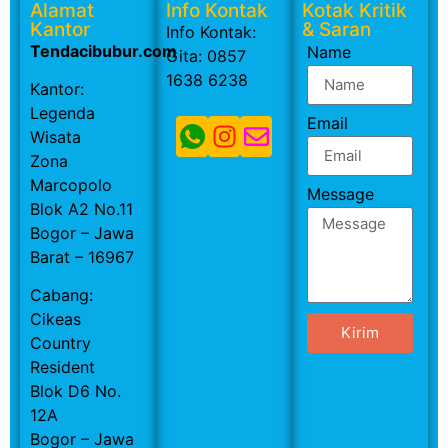
Alamat
Info Kontak
Kotak Kritik
Kantor
& Saran
Info Kontak:
Tendacibubur.com
Name
Gita: 0857
1638 6238
Kantor:
Legenda
Email
Wisata
Zona
Marcopolo
Message
Blok A2 No.11
Bogor – Jawa
Barat – 16967
Cabang:
Cikeas
Kirim
Country
Resident
Blok D6 No.
12A
Bogor – Jawa