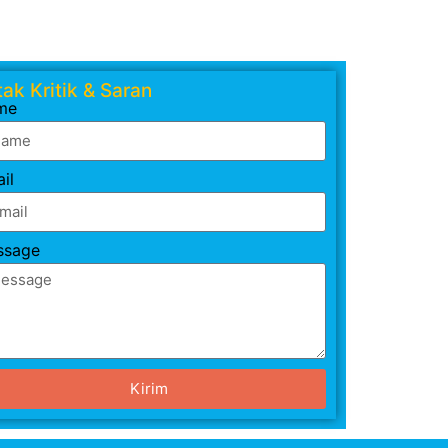
ak Kritik & Saran
me
il
ssage
Kirim