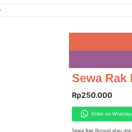
Sewa Rak 
Rp
250.000
Order on Whatsa
Sewa Rak Brosud atau disp