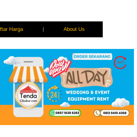
ftar Harga
About Us