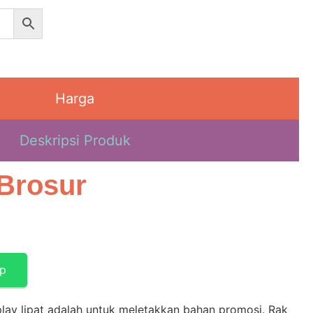
Harga
Deskripsi Produk
Brosur
pp
lay lipat adalah untuk meletakkan bahan promosi. Rak