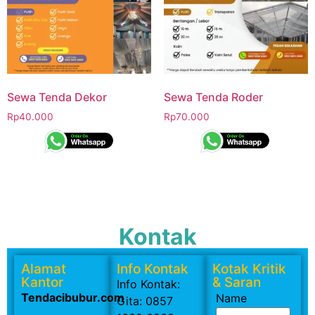
Sewa Tenda Dekor
Sewa Tenda Roder
Rp
40.000
Rp
70.000
Kontak
Alamat
Info Kontak
Kotak Kritik
Kantor
& Saran
Info Kontak:
Tendacibubur.com
Name
Gita: 0857