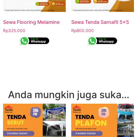
Sewa Flooring Melamine
Sewa Tenda Sarnafil 5×5
Rp
325.000
Rp
800.000
Anda mungkin juga suka…