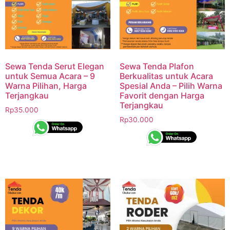
Sewa Tenda Serut Elegan
Sewa Tenda Plafon
untuk Semua Acara – 9
Berkualitas untuk Acara
Warna Pilihan, Harga
Spesial Anda – Pilih Warna
Terjangkau
Favorit dengan Harga
Terjangkau
Rp
35.000
Rp
30.000