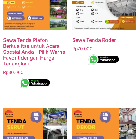
Sewa Tenda Plafon
Sewa Tenda Roder
Berkualitas untuk Acara
Rp
70.000
Spesial Anda – Pilih Warna
Favorit dengan Harga
Terjangkau
Rp
30.000