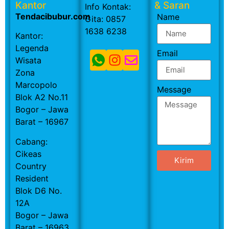
Kantor
& Saran
Info Kontak:
Tendacibubur.com
Name
Gita: 0857
1638 6238
Kantor:
Legenda
Email
Wisata
Zona
Marcopolo
Message
Blok A2 No.11
Bogor – Jawa
Barat – 16967
Cabang:
Cikeas
Kirim
Country
Resident
Blok D6 No.
12A
Bogor – Jawa
Barat – 16963