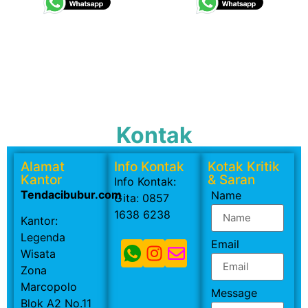
Kontak
Alamat
Info Kontak
Kotak Kritik
Kantor
& Saran
Info Kontak:
Tendacibubur.com
Name
Gita: 0857
1638 6238
Kantor:
Legenda
Email
Wisata
Zona
Marcopolo
Message
Blok A2 No.11