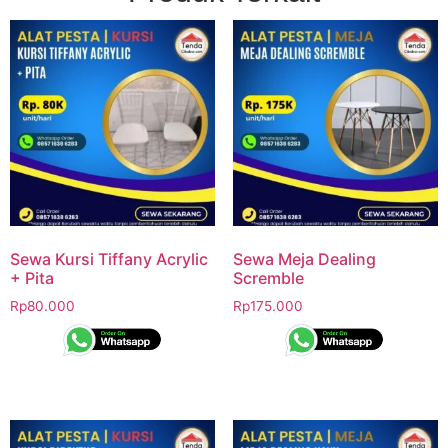
Sewa Kursi Tiffany Acrylic
Sewa Meja Dealing
+ Pita
Scremble
Rp
80.000
Rp
175.000