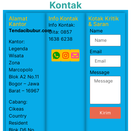
Kontak
Alamat
Info Kontak
Kotak Kritik
Kantor
& Saran
Info Kontak:
Tendacibubur.com
Name
Gita: 0857
1638 6238
Kantor:
Legenda
Email
Wisata
Zona
Marcopolo
Message
Blok A2 No.11
Bogor – Jawa
Barat – 16967
Cabang:
Cikeas
Kirim
Country
Resident
Blok D6 No.