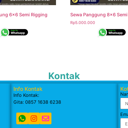
ung 6×6 Semi Rigging
Sewa Panggung 8×6 Semi 
Rp
5.000.000
Kontak
Info Kontak
Kot
Na
Info Kontak:
Gita: 0857 1638 6238
Ema