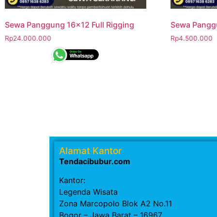
Sewa Panggung 16×12 Full Rigging
Sewa Pangg
Rp
24.000.000
Rp
4.500.000
Alamat Kantor
Tendacibubur.com
Kantor:
Legenda Wisata
Zona Marcopolo Blok A2 No.11
Bogor – Jawa Barat – 16967