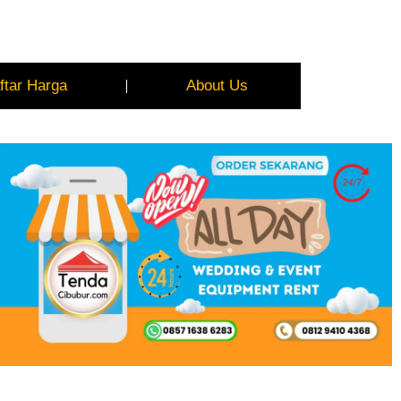
ftar Harga
About Us