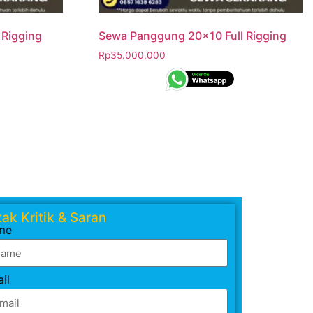
Rigging
Sewa Panggung 20×10 Full Rigging
Rp
35.000.000
ak Kritik & Saran
me
il