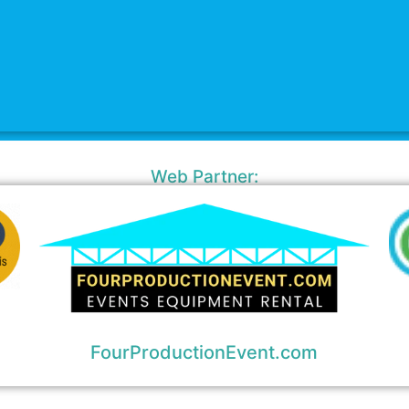
Web Partner:
FourProductionEvent.com